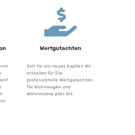

on
Wertgutachten
 von
Zeit für ein neues Kapitel! Wir
n
erstellen für Sie
len?
professionelle Wertgutachten
r
für Wohnwagen und
en
Wohnmobile aller Art.
ion