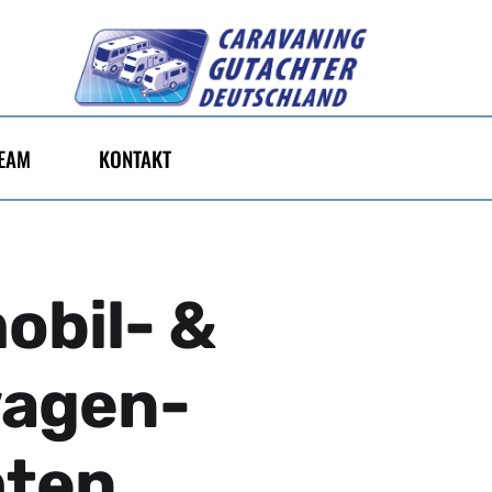
EAM
KONTAKT
bil- &
agen-
hten