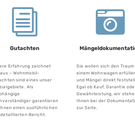
i

Gutachten
Mängeldokumentati
ere Erfahrung zeichnet
Sie wollen sich den Traum
 aus – Wohnmobil-
einem Wohnwagen erfülle
achten sind eines unser
und Mängel direkt feststel
ialgebiete. Als
Egal ob Kauf, Garantie ode
bhängige
Gewährleistung, wir steh
hverständiger garantieren
Ihnen bei der Dokumentat
 Ihnen einen ausführlichen
zur Seite.
detaillierten Bericht.