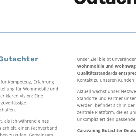
 Gutachter
Unser Ziel bleibt unveränder
Wohnmobile und Wohnwagen
Qualitätsstandards entspre
Kontakt zu unseren Kunden i
 für Kompetenz, Erfahrung
stellung für Wohnmobile und
Aktuell wächst unser Netzwer
 klaren Vision: Eine
Standorte und Partner unsere
 zuverlässige
werden, befindet sich in der
chaffen.
zentrale Plattform, die es u
unkompliziert den passenden
t, als ich während eines
s erhielt, einen Fachverband
Caravaning Gutachter Deutsc
Leben zu rufen. Gemeinsam