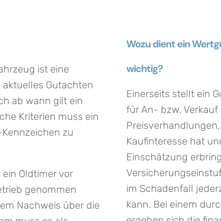
Wozu dient ein Wertg
wichtig?
hrzeug ist eine
 aktuelles Gutachten
Einerseits stellt ein 
ch ab wann gilt ein
für An- bzw. Verkauf 
che Kriterien muss ein
Preisverhandlungen, 
H-Kennzeichen zu
Kaufinteresse hat und
Einschätzung erbring
Versicherungseinstuf
s ein Oldtimer vor
im Schadenfall jede
Betrieb genommen
kann. Bei einem dur
nem Nachweis über die
ergeben sich die fi
em muss es als